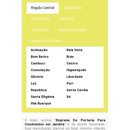
Região Central
Zona Norte
Zona Oeste
Zona Sul
Zona Leste
Grande São Paulo
Litoral de São Paulo
Aclimação
Bela Vista
Bom Retiro
Brás
Cambuci
Centro
Consolação
Higienópolis
Glicério
Liberdade
Luz
Pari
República
Santa Cecília
Santa Efigênia
Sé
Vila Buarque
O texto acima "
Empresa De Portaria Para
Condomínio em Jandira
" é de direito reservado.
Sua reprodução, parcial ou total, mesmo citando