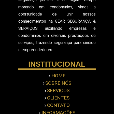
Segurança para Eventos
Segurança para Shows
morando em condomínios, vimos a
Segurança Particular Armado
oportunidade de unir nossos
Segurança Patrimonial E Monitoramento
conhecimentos na GEAR SEGURANÇA &
Segurança Patrimonial em Hospitais
SERVIÇOS, auxiliando empresas e
Segurança Patrimonial Eventos
Serviço de Escolta Armada
condomínios em diversas prestações de
Empresa de Segurança em Mercado
serviços, trazendo segurança para sindico
Serviço de Monitoramento de Alarme
e empreendedores.
Empresa de Segurança em Shopping Center
Serviço de Recepcionista
INSTITUCIONAL
Serviço de Ronda com Viatura
Serviços de Portaria
Servicos Gerais Portaria
HOME
Serviços Terceirizado Portaria
SOBRE NÓS
Empresa de Segurança Pessoal
Terceirização de Atendimento
SERVIÇOS
Terceirização de Bombeiro Civil
CLIENTES
Terceirização de Jardinagem
CONTATO
Terceirização de Limpeza Predial
INFORMAÇÕES
Terceirização de Portaria