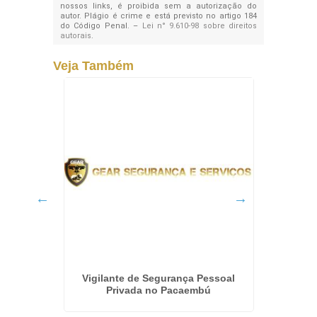
nossos links, é proibida sem a autorização do
autor. Plágio é crime e está previsto no artigo 184
do Código Penal. –
Lei n° 9.610-98 sobre direitos
autorais
.
Veja Também
o Jardim
Vigilante de Segurança Pessoal
Empres
Privada no Pacaembú