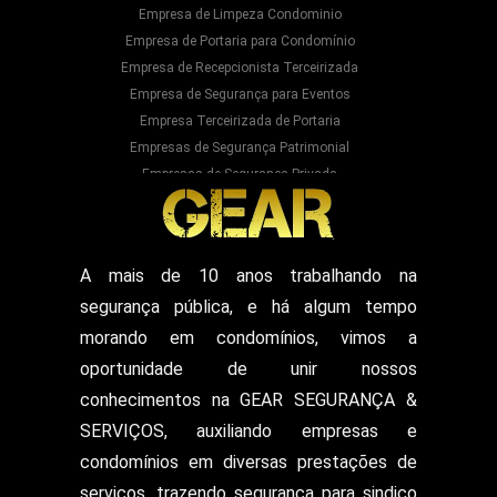
Empresa de Limpeza Condominio
Empresa de Portaria para Condomínio
Empresa de Recepcionista Terceirizada
Empresa de Segurança para Eventos
Empresa Terceirizada de Portaria
Empresas de Segurança Patrimonial
Empresas de Segurança Privada
Empresas Prestadoras de Serviços para
Condominios
Empresas Prestadoras de Serviços para Prédios
Prestação de Serviços de Recepção
A mais de 10 anos trabalhando na
Recepcionista Terceirizada
segurança pública, e há algum tempo
Segurança para Eventos
Segurança para Shows
morando em condomínios, vimos a
Segurança Particular Armado
oportunidade de unir nossos
Segurança Patrimonial E Monitoramento
conhecimentos na GEAR SEGURANÇA &
Segurança Patrimonial em Hospitais
SERVIÇOS, auxiliando empresas e
Segurança Patrimonial Eventos
Serviço de Escolta Armada
condomínios em diversas prestações de
Empresa de Segurança em Mercado
serviços, trazendo segurança para sindico