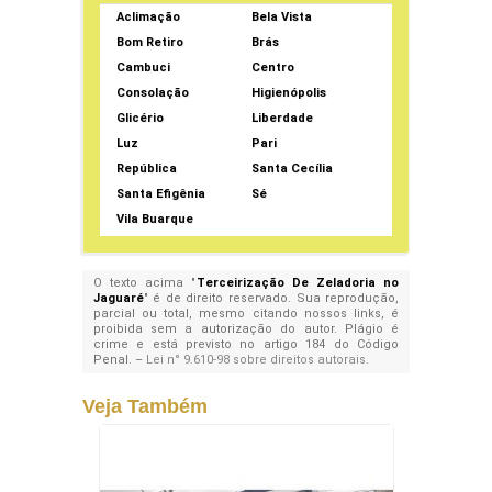
Aclimação
Bela Vista
Bom Retiro
Brás
Cambuci
Centro
Consolação
Higienópolis
Glicério
Liberdade
Luz
Pari
República
Santa Cecília
Santa Efigênia
Sé
Vila Buarque
O texto acima "
Terceirização De Zeladoria no
Jaguaré
" é de direito reservado. Sua reprodução,
parcial ou total, mesmo citando nossos links, é
proibida sem a autorização do autor. Plágio é
crime e está previsto no artigo 184 do Código
Penal. –
Lei n° 9.610-98 sobre direitos autorais
.
Veja Também
Segu